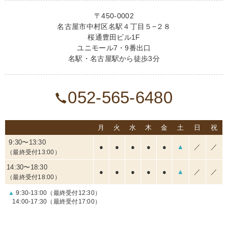
〒450-0002
名古屋市中村区名駅４丁目５−２８
桜通豊田ビル1F
ユニモール7・9番出口
名駅・名古屋駅から徒歩3分
052-565-6480
月
火
水
木
金
土
日
祝
9:30〜13:30
●
●
●
●
●
▲
／
／
（最終受付13:00）
14:30〜18:30
●
●
●
●
●
▲
／
／
（最終受付18:00）
▲
9:30-13:00（最終受付12:30）
14:00-17:30（最終受付17:00）