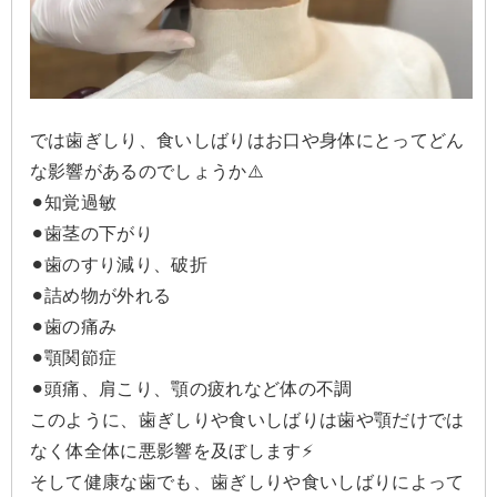
では歯ぎしり、食いしばりはお口や身体にとってどん
な影響があるのでしょうか⚠️
⚫︎知覚過敏
⚫︎歯茎の下がり
⚫︎歯のすり減り、破折
⚫︎詰め物が外れる
⚫︎歯の痛み
⚫︎顎関節症
⚫︎頭痛、肩こり、顎の疲れなど体の不調
このように、歯ぎしりや食いしばりは歯や顎だけでは
なく体全体に悪影響を及ぼします⚡️
そして健康な歯でも、歯ぎしりや食いしばりによって