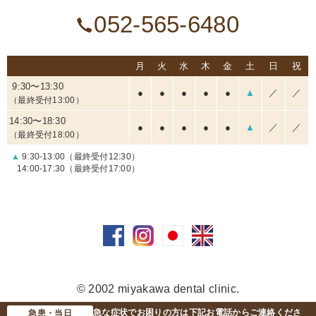
052-565-6480
月
火
水
木
金
土
日
祝
9:30〜13:30
●
●
●
●
●
▲
／
／
（最終受付13:00）
14:30〜18:30
●
●
●
●
●
▲
／
／
（最終受付18:00）
▲
9:30-13:00（最終受付12:30）
14:00-17:30（最終受付17:00）
© 2002 miyakawa dental clinic.
急な症状でお困りの方は下記お電話からご連絡くださ
急患・当日