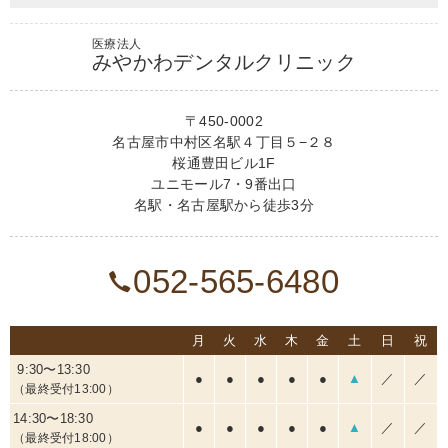
医療法人
みやかわデンタルクリニック
〒450-0002
名古屋市中村区名駅４丁目５−２８
桜通豊田ビル1F
ユニモール7・9番出口
名駅・名古屋駅から徒歩3分
052-565-6480
月
火
水
木
金
土
日
祝
9:30〜13:30
●
●
●
●
●
▲
／
／
（最終受付13:00）
14:30〜18:30
●
●
●
●
●
▲
／
／
（最終受付18:00）