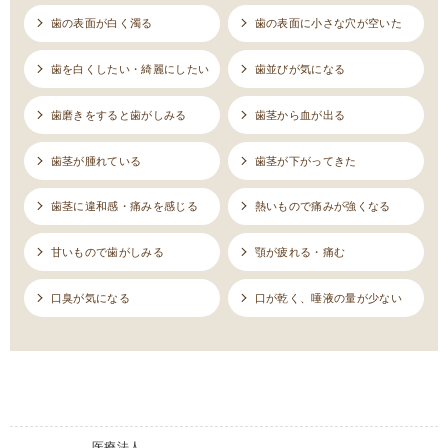
歯の表面が白く濁る
歯の表面に小さな穴が空いた
歯を白くしたい・綺麗にしたい
歯並びが気になる
歯磨きをすると歯がしみる
歯茎から血が出る
歯茎が腫れている
歯茎が下がってきた
歯茎に違和感・痛みを感じる
熱いもので痛みが強くなる
甘いもので歯がしみる
顎が疲れる・痛む
口臭が気になる
口が乾く、唾液の量が少ない
医療法人