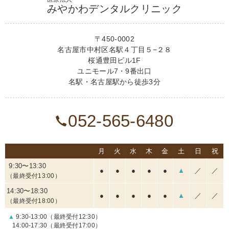
みやかわデンタルクリニック
〒450-0002
名古屋市中村区名駅４丁目５−２８
桜通豊田ビル1F
ユニモール7・9番出口
名駅・名古屋駅から徒歩3分
052-565-6480
月
火
水
木
金
土
日
祝
9:30〜13:30
●
●
●
●
●
▲
／
／
（最終受付13:00）
14:30〜18:30
●
●
●
●
●
▲
／
／
（最終受付18:00）
▲
9:30-13:00（最終受付12:30）
14:00-17:30（最終受付17:00）