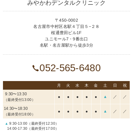
みやかわデンタルクリニック
〒450-0002
名古屋市中村区名駅４丁目５−２８
桜通豊田ビル1F
ユニモール7・9番出口
名駅・名古屋駅から徒歩3分
052-565-6480
月
火
水
木
金
土
日
祝
9:30〜13:30
●
●
●
●
●
▲
／
／
（最終受付13:00）
14:30〜18:30
●
●
●
●
●
▲
／
／
（最終受付18:00）
▲
9:30-13:00（最終受付12:30）
14:00-17:30（最終受付17:00）