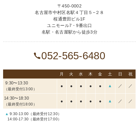
〒450-0002
名古屋市中村区名駅４丁目５−２８
桜通豊田ビル1F
ユニモール7・9番出口
名駅・名古屋駅から徒歩3分
052-565-6480
月
火
水
木
金
土
日
祝
9:30〜13:30
●
●
●
●
●
▲
／
／
（最終受付13:00）
14:30〜18:30
●
●
●
●
●
▲
／
／
（最終受付18:00）
▲
9:30-13:00（最終受付12:30）
14:00-17:30（最終受付17:00）