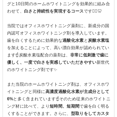
グと10日間のホームホワイトニングを効果的に組み合
わせて、
白さと持続性を実現するコース
です🙂‍↕️🦷
当院ではオフィスホワイトニング薬剤に、新成分の国
内認可オフィスホワイトニング剤を導入しています。
歯を白くするために効果的な
過酸化水素
と
炭酸水素塩
を加えることによって、高い漂白効果が認められてい
ます☝️炭酸水素塩配合の薬剤は、
非常に低刺激で歯に
優しく、一度で白さを実感していただきやすい
新世代
のホワイトニング剤です✨
また当院のホームホワイトニング剤は、オフィスホワ
イトニングと同様に
高濃度過酸化水素が主成分として
6%
と多く含まれています☝️そのため従来のホワイトニ
ング材に比べて、より
短時間、短期間
で歯を白く明る
くすることができます。さらに、
型取りをしてカスタ