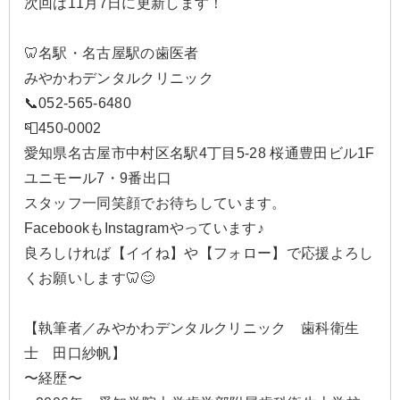
次回は11月7日に更新します！
🦷名駅・名古屋駅の歯医者
みやかわデンタルクリニック
📞052-565-6480
📮450-0002
愛知県名古屋市中村区名駅4丁目5-28 桜通豊田ビル1F
ユニモール7・9番出口
スタッフ一同笑顔でお待ちしています。
FacebookもInstagramやっています♪
良ろしければ【イイね】や【フォロー】で応援よろし
くお願いします🦷😊
【執筆者／みやかわデンタルクリニック 歯科衛生
士 田口紗帆】
〜経歴〜