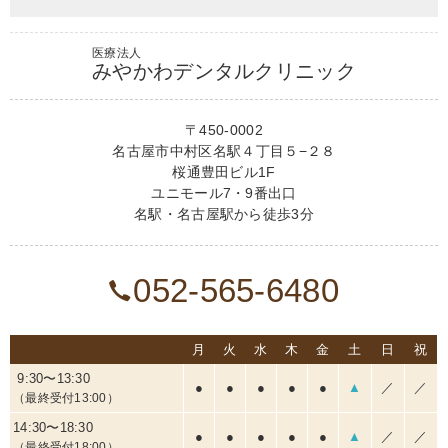
医療法人
みやかわデンタルクリニック
〒450-0002
名古屋市中村区名駅４丁目５−２８
桜通豊田ビル1F
ユニモール7・9番出口
名駅・名古屋駅から徒歩3分
052-565-6480
月
火
水
木
金
土
日
祝
9:30〜13:30
●
●
●
●
●
▲
／
／
（最終受付13:00）
14:30〜18:30
●
●
●
●
●
▲
／
／
（最終受付18:00）