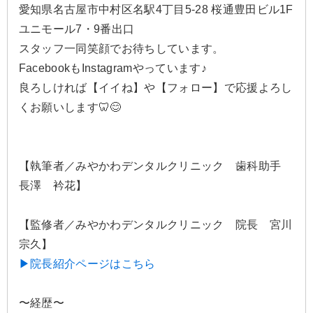
愛知県名古屋市中村区名駅4丁目5-28 桜通豊田ビル1F
ユニモール7・9番出口
スタッフ一同笑顔でお待ちしています。
FacebookもInstagramやっています♪
良ろしければ【イイね】や【フォロー】で応援よろし
くお願いします🦷😊
【執筆者／みやかわデンタルクリニック 歯科助手
長澤 衿花】
【監修者／みやかわデンタルクリニック 院長 宮川
宗久】
▶院長紹介ページはこちら
〜経歴〜