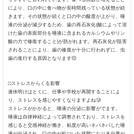
により、口の中に食べ物が長時間残っている状態が続
きます。その状態が続くと口の中の酸度が上がり、唾
液の分泌が減少するため、歯の再石灰化(酸によって溶
けた歯の表面部分を唾液に含まれるカルシウムやリン
酸の力で修復すること)が防がれます。再石灰化が阻害
されることにより、歯の修復が十分に行われずに、虫
歯の進行する原因となります😔
□ストレスからくる影響
連休明けはとくに、仕事や学校が再開することによ
り、ストレスを感じやすくなりますよね🥲
ストレスがかかると、唾液の分泌に影響がでます。
唾液は自律神経によって調整されており、ストレスを
感じると交感神経が働き、粘度が高いネバネバした唾
液が分泌され、口の中が粘ついた状態になり水分量が