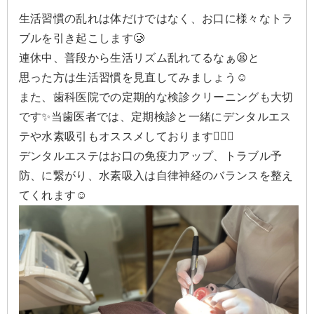
生活習慣の乱れは体だけではなく、お口に様々なトラ
ブルを引き起こします🥲
連休中、普段から生活リズム乱れてるなぁ😫と
思った方は生活習慣を見直してみましょう☺️
また、歯科医院での定期的な検診クリーニングも大切
です✨当歯医者では、定期検診と一緒にデンタルエス
テや水素吸引もオススメしております💁🏻‍♀️
デンタルエステはお口の免疫力アップ、トラブル予
防、に繋がり、水素吸入は自律神経のバランスを整え
てくれます☺️