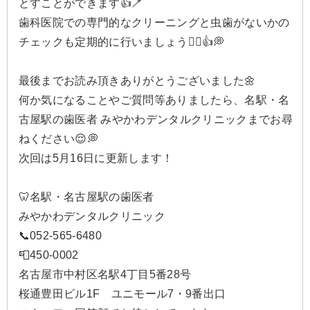
とすことができます👍🪥
歯科医院での専門的なクリーニングと虫歯がないかの
チェックも定期的に行いましょう🙂‍↕️👍💭
最後までお読み頂きありがとうございました🌼
何か気になることやご質問等ありましたら、名駅・名
古屋駅の歯医者 みやかわデンタルクリニックまでお尋
ねください😌💭
次回は5月16日に更新します！
🦷名駅・名古屋駅の歯医者
みやかわデンタルクリニック
📞052-565-6480
📮450-0002
名古屋市中村区名駅4丁目5番28号
桜通豊田ビル1F ユニモール7・9番出口