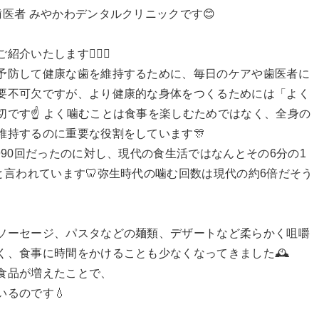
歯医者 みやかわデンタルクリニックです😊
ご紹介いたします💁‍♀️✨
予防して健康な歯を維持するために、毎日のケアや歯医者に
要不可欠ですが、より健康的な身体をつくるためには「よく
です☝️ よく噛むことは食事を楽しむためではなく、全身の
維持するのに重要な役割をしています🎊
990回だったのに対し、現代の食生活ではなんとその6分の1
と言われています🦷弥生時代の噛む回数は現代の約6倍だそう
ソーセージ、パスタなどの麺類、デザートなど柔らかく咀嚼
く、食事に時間をかけることも少なくなってきました🕰️
食品が増えたことで、
るのです💧