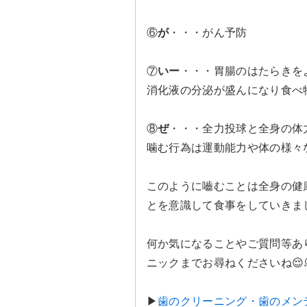
⑥
が
・・・がん予防
⑦
いー
・・・胃腸のはたらきを
消化液の分泌が盛んになり食べ
⑧
ぜ
・・・全力投球と全身の体
噛む行為は運動能力や体の様々
このように嚙むことは全身の健康
とを意識して食事をしていきまし
何か気になることやご質問等あ
ニックまでお尋ねくださいね😌
▶︎
歯のクリーニング・歯のメン