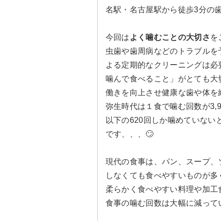
名駅・名古屋駅から徒歩3分の
今回は
よく噛むことの大切さ
を
虫歯や歯周病などのトラブルを
よる定期的なクリーニングは必
噛んで食べること」がとても大切
働きを向上させ健康な歯や体を
弥生時代は１食で噛む回数が3,
以下の620回しか噛めていない
です、、、🙄
現代の食事は、パン、スープ、
しなくても食べやすいものが多
柔らかく食べやすい料理や加工
食事の噛む回数は大幅に減ってい