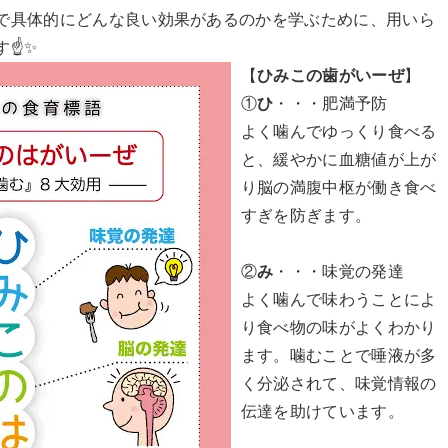
で具体的にどんな良い効果があるのかを学ぶために、用いら
☝️✨
【
ひみこの歯がいーぜ
】
①
ひ
・・・肥満予防
よく噛んでゆっくり食べる
と、緩やかに血糖値が上が
り脳の満腹中枢が働き食べ
すぎを防ぎます。
②
み
・・・味覚の発達
よく噛んで味わうことによ
り食べ物の味がよくわかり
ます。噛むことで唾液が多
く分泌されて、味覚情報の
伝達を助けています。