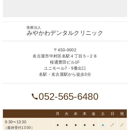
医療法人
みやかわデンタルクリニック
〒450-0002
名古屋市中村区名駅４丁目５−２８
桜通豊田ビル1F
ユニモール7・9番出口
名駅・名古屋駅から徒歩3分
052-565-6480
月
火
水
木
金
土
日
祝
9:30〜13:30
●
●
●
●
●
▲
／
／
（最終受付13:00）